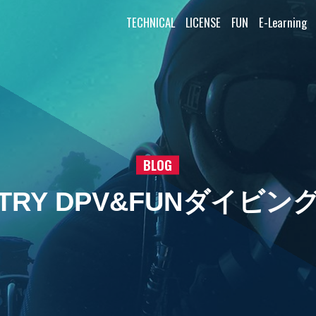
TECHNICAL
LICENSE
FUN
E-Learning
BLOG
TRY DPV&FUNダイビン