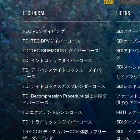
TECHNICAL
LICENSE
TEC FUN ダイビング
SDIスクー
TDI TEC DPVダイバーコース
SDIオー
TDI TEC SIDEMOUNT ダイバーコース
SDIアド
ス
TDI イントロテックダイバーコース
SDIスペシ
TDI アドバンスナイトロックス ダイバー
コース
サイドマウ
TDI ナイトロックスガスブレンダーコース
SDIレス
TDI Decompression Procedure 減圧手順ダ
ファーストレ
イバーコース
供のケアコ
TDIエクステンドレンジコース
FRTI フ
TDI トライミックスダイバーコース
SDIダイブ
TRY CCR ディスカバーCCR 体験リブリー
SDI イン
ザーダイビング
コース