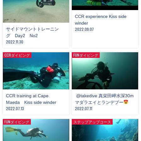
CCR experience Kiss side
winder
サイドマウントトレーニン
2022.09.07
グ Day2 No2
2022.11.30
CCRダイビング
FUNダイビング
CCR training at Cape
​ @takedive 真栄田岬水深30m
Maeda Kiss side winder
マダラエイとランデブー
2022.07.13
2022.07.11
FUNダイビング
ステップアップコース