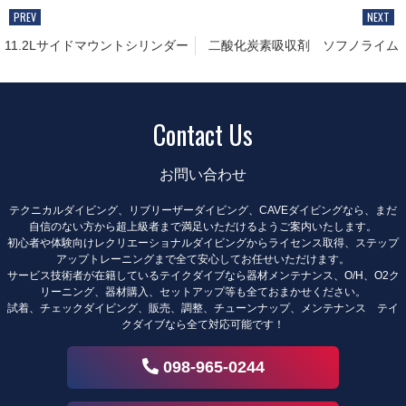
11.2Lサイドマウントシリンダー
二酸化炭素吸収剤 ソフノライム
Contact Us
お問い合わせ
テクニカルダイビング、リブリーザーダイビング、CAVEダイビングなら、まだ
自信のない方から超上級者まで満足いただけるようご案内いたします。
初心者や体験向けレクリエーショナルダイビングからライセンス取得、ステップ
アップトレーニングまで全て安心してお任せいただけます。
サービス技術者が在籍しているテイクダイブなら器材メンテナンス、O/H、O2ク
リーニング、器材購入、セットアップ等も全ておまかせください。
試着、チェックダイビング、販売、調整、チューンナップ、メンテナンス テイ
クダイブなら全て対応可能です！
098-965-0244