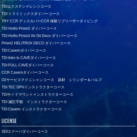
TDIエクステンドレンジコース
TDI トライミックスダイバーコース
TRY CCR ディスカバーCCR 体験リブリーザーダイビング
TDI Hollis Prism2 ダイバーコース
TDI Hollis Prism2 Air Dil Deco ダイバーコース
Prism2 HELITROX DECO ダイバーコース
TDI Cavernダイバーコース
TDI Intro to CAVEダイバーコース
TDI FULL CAVEダイバーコース
CCR Cavernダイバーコース
O2サービステクニシャンコース 器材 シリンダー＆バルブ
TDI TEC DPVインストラクターコース
TDIサイドマウントインストラクターコース
TDI 減圧手順 インストラクターコース
TDI Cavern インストラクターコース
LICENSE
SDIスクーバダイバーコース