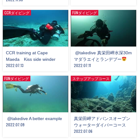
CCRダイビング
FUNダイビング
CCR training at Cape
​ @takedive 真栄田岬水深30m
Maeda Kiss side winder
マダラエイとランデブー
2022.07.13
2022.07.11
FUNダイビング
ステップアップコース
​ @takedive A better example
真栄田岬アドバンスオープン
2022.07.09
ウォーターダイバーコース
2022.07.06