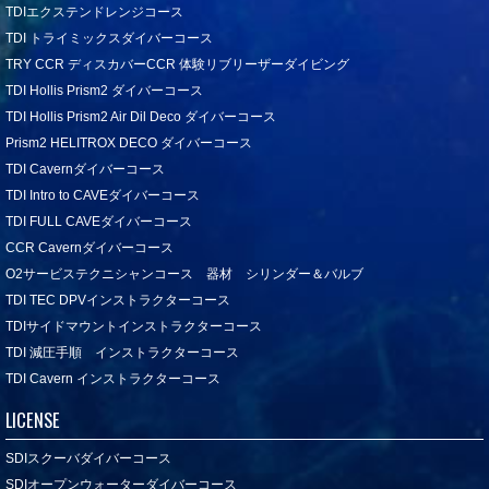
TDIエクステンドレンジコース
TDI トライミックスダイバーコース
TRY CCR ディスカバーCCR 体験リブリーザーダイビング
TDI Hollis Prism2 ダイバーコース
TDI Hollis Prism2 Air Dil Deco ダイバーコース
Prism2 HELITROX DECO ダイバーコース
TDI Cavernダイバーコース
TDI Intro to CAVEダイバーコース
TDI FULL CAVEダイバーコース
CCR Cavernダイバーコース
O2サービステクニシャンコース 器材 シリンダー＆バルブ
TDI TEC DPVインストラクターコース
TDIサイドマウントインストラクターコース
TDI 減圧手順 インストラクターコース
TDI Cavern インストラクターコース
LICENSE
SDIスクーバダイバーコース
SDIオープンウォーターダイバーコース