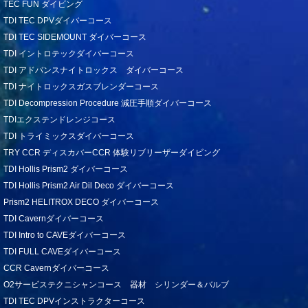
TEC FUN ダイビング
TDI TEC DPVダイバーコース
TDI TEC SIDEMOUNT ダイバーコース
TDI イントロテックダイバーコース
TDI アドバンスナイトロックス ダイバーコース
TDI ナイトロックスガスブレンダーコース
TDI Decompression Procedure 減圧手順ダイバーコース
TDIエクステンドレンジコース
TDI トライミックスダイバーコース
TRY CCR ディスカバーCCR 体験リブリーザーダイビング
TDI Hollis Prism2 ダイバーコース
TDI Hollis Prism2 Air Dil Deco ダイバーコース
Prism2 HELITROX DECO ダイバーコース
TDI Cavernダイバーコース
TDI Intro to CAVEダイバーコース
TDI FULL CAVEダイバーコース
CCR Cavernダイバーコース
O2サービステクニシャンコース 器材 シリンダー＆バルブ
TDI TEC DPVインストラクターコース