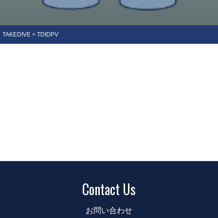
ェ
ッ
シ
ョ
ナ
ル
TAKEDIVE
>
TDIDPV
TDI
TEC
DPV
イ
ン
ス
ト
ラ
ク
タ
ー
Contact Us
コ
ー
お問い合わせ
ス