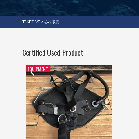
TAKEDIVE
>
器材販売
Certified Used Product
EQUIPMENT