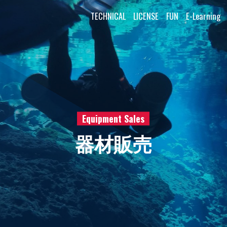
TECHNICAL
LICENSE
FUN
E-Learning
Equipment Sales
器材販売