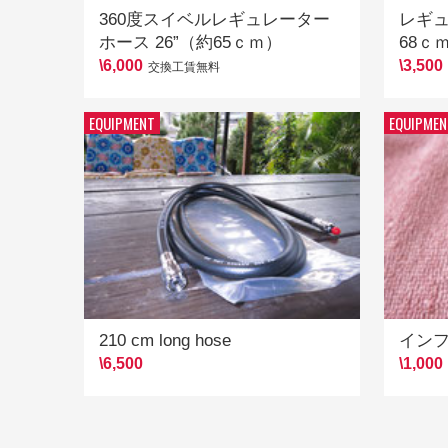
360度スイベルレギュレーター
レギュ
ホース 26”（約65ｃｍ）
68ｃ
\6,000
\3,500
交換工賃無料
EQUIPMENT
EQUIPMEN
210 cm long hose
イン
\6,500
\1,000