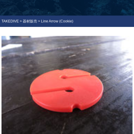
TAKEDIVE
>
器材販売
>
Line Arrow (Cookie)